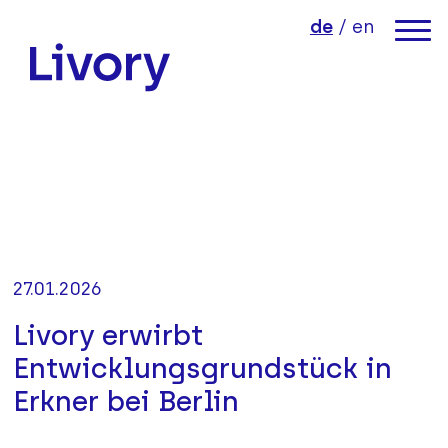
Direkt zum Inhalt der Seite springen
Direkt zur Hauptnavigation springen
de
/
en
Link zur Startseite
27.01.2026
Livory erwirbt
Entwicklungsgrundstück in
Erkner bei Berlin