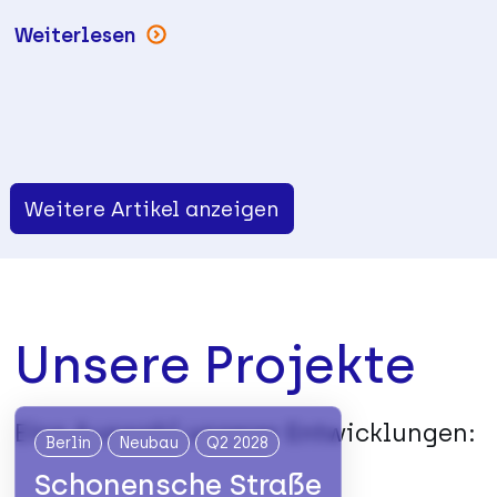
Weiterlesen
Weitere Artikel anzeigen
Unsere Projekte
Eine Auswahl unserer Entwicklungen:
Berlin
Neubau
Q2 2028
Schonensche Straße