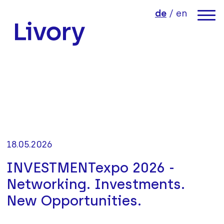
Direkt zum Inhalt der Seite springen
Direkt zur Hauptnavigation springen
de
/
en
Link zur Startseite
18.05.2026
INVESTMENTexpo 2026 -
Networking. Investments.
New Opportunities.