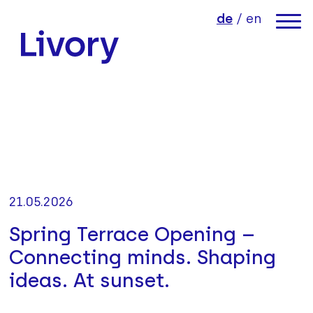
Direkt zum Inhalt der Seite springen
Direkt zur Hauptnavigation springen
de
/
en
Link zur Startseite
21.05.2026
Spring Terrace Opening –
Connecting minds. Shaping
ideas. At sunset.